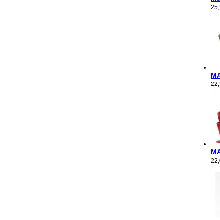
25
M
22
M
22