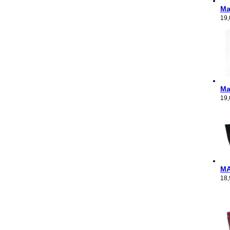
M
19
M
19
M
18