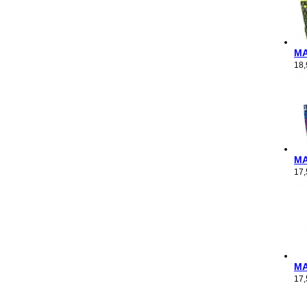
M
18
M
17
M
17