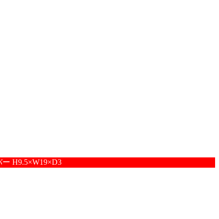
ー H9.5×W19×D3