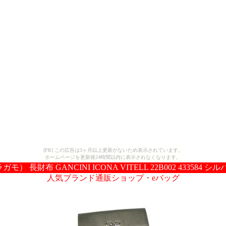
[PR] この広告は3ヶ月以上更新がないため表示されています。
ホームページを更新後24時間以内に表示されなくなります。
ラガモ） 長財布 GANCINI ICONA VITELL 22B002 433584 シルバ
人気ブランド通販ショップ・eバッグ