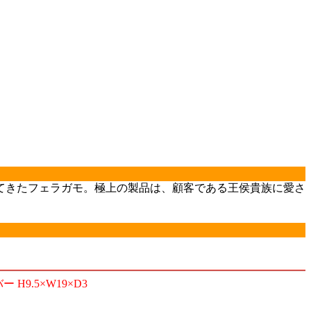
してきたフェラガモ。極上の製品は、顧客である王侯貴族に愛さ
ー H9.5×W19×D3