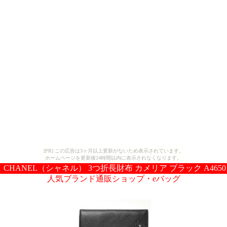
[PR] この広告は3ヶ月以上更新がないため表示されています。
ホームページを更新後24時間以内に表示されなくなります。
CHANEL（シャネル） 3つ折長財布 カメリア ブラック A4650
人気ブランド通販ショップ・eバッグ