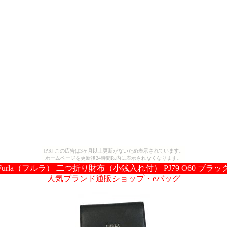
[PR] この広告は3ヶ月以上更新がないため表示されています。
ホームページを更新後24時間以内に表示されなくなります。
Furla（フルラ） 二つ折り財布（小銭入れ付） PJ79 O60 ブラッ
人気ブランド通販ショップ・eバッグ