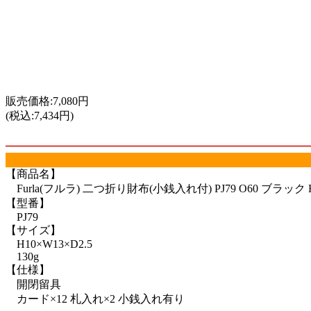
販売価格:7,080円
(税込:7,434円)
【商品名】
Furla(フルラ) 二つ折り財布(小銭入れ付) PJ79 O60 ブラック H1
【型番】
PJ79
【サイズ】
H10×W13×D2.5
130g
【仕様】
開閉留具
カード×12 札入れ×2 小銭入れ有り