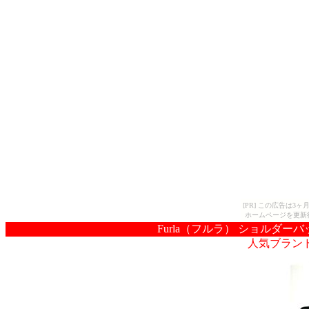
[PR] この広告は
ホームページを更新
Furla（フルラ） ショルダーバッグ
人気ブラン