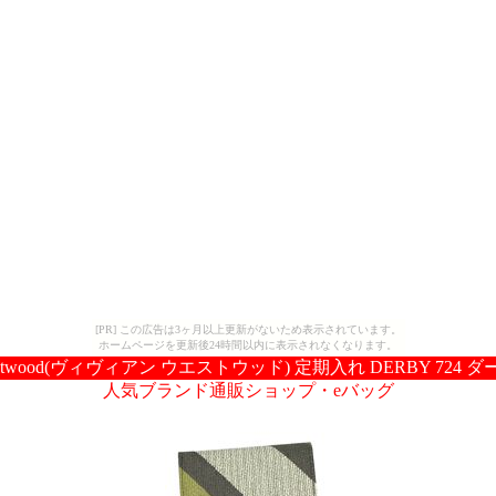
[PR] この広告は3ヶ月以上更新がないため表示されています。
ホームページを更新後24時間以内に表示されなくなります。
 Westwood(ヴィヴィアン ウエストウッド) 定期入れ DERBY 724
人気ブランド通販ショップ・eバッグ