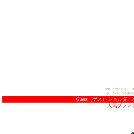
[PR] この広告は
ホームページを更新
Guess（ゲス） ショルダーバ
人気ブラン