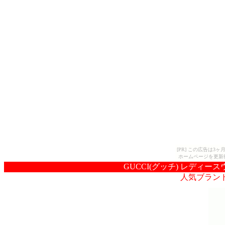
[PR] この広告は
ホームページを更新
GUCCI(グッチ) レディース
人気ブラン