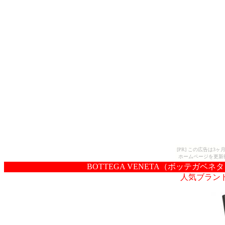
[PR] この広告は
ホームページを更新
BOTTEGA VENETA（ボッテガベネタ） 長財
人気ブラン