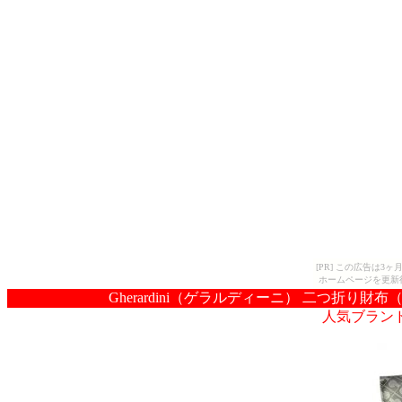
[PR] この広告は
ホームページを更新
Gherardini（ゲラルディーニ） 二つ折り財布（小
人気ブラン