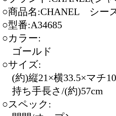
○商品名:CHANEL シ
○型番:A34685
○カラー:
ゴールド
○サイズ:
(約)縦21×横33.5×マチ10
持ち手長さ/(約)57cm
○スペック: