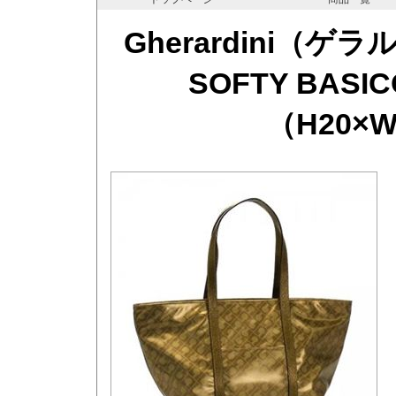
Gherardini（
SOFTY BASIC
（H20×W3