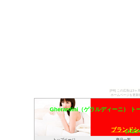
[PR] この広告は
ホームページを更新
Gherardini（ゲラルディーニ） トート
ブランドシ
（H20×
トップページ
商品一覧