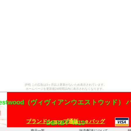
[PR] この広告は3ヶ月以上更新がないため表示されています。
ホームページを更新後24時間以内に表示されなくなります。
ne Westwood（ヴィヴィアンウエストウッド）
ブランドショップ通販・ｅバッグ
DERBY 4810
商品一覧
決済/配送について