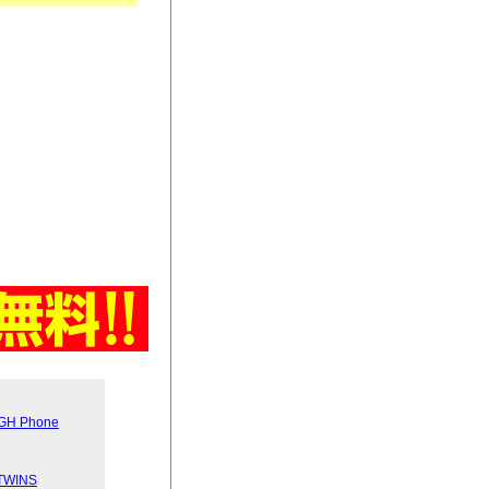
GH Phone
WINS