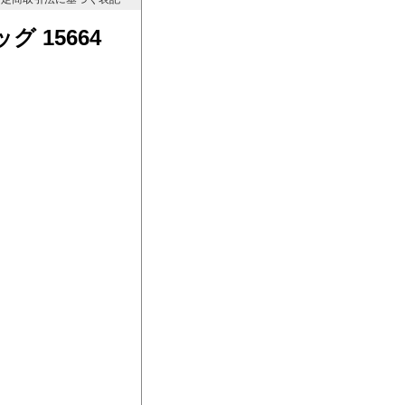
グ 15664
】