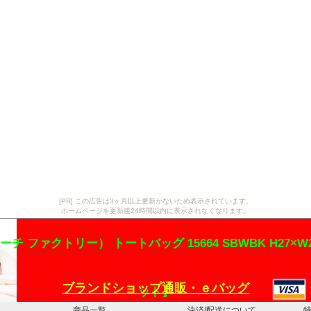
[PR] この広告は3ヶ月以上更新がないため表示されています。
ホームページを更新後24時間以内に表示されなくなります。
y（コーチ ファクトリー） トートバッグ 15664 SBWBK H27×W
ブランドショップ通販・ｅバッグ
ット】
商品一覧
決済/配送について