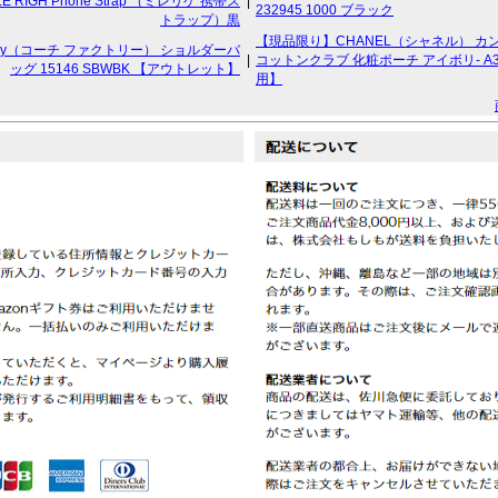
LLE RIGH Phone Strap （ミレリゲ 携帯ス
|
232945 1000 ブラック
トラップ）黒
【現品限り】CHANEL（シャネル） カ
ctory（コーチ ファクトリー） ショルダーバ
|
コットンクラブ 化粧ポーチ アイボリ- A3
ッグ 15146 SBWBK 【アウトレット】
用】