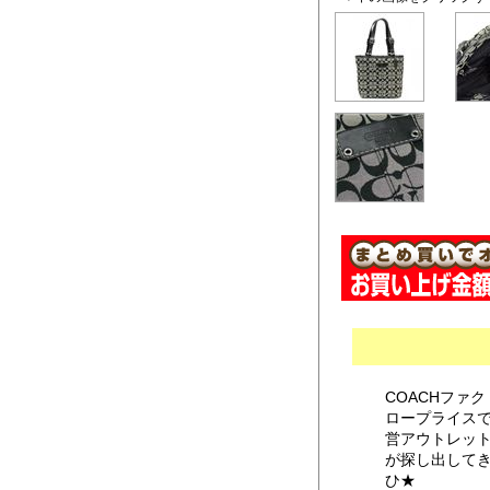
COACHファ
ロープライス
営アウトレット
が探し出して
ひ★