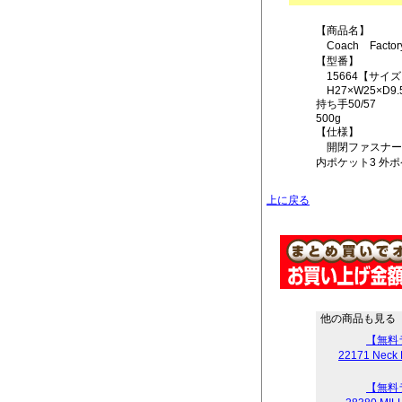
【商品名】
Coach Facto
【型番】
15664【サイ
H27×W25×D9.
持ち手50/57
500g
【仕様】
開閉ファスナー
内ポケット3 外ポ
上に戻る
他の商品も見る
【無料
22171 Nec
【無料