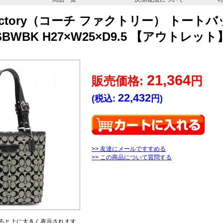
Factory（コーチ ファクトリー） トートバッ
SBWBK H27×W25×D9.5 【アウトレット
21,364
販売価格:
円
22,432
(税込:
円)
>> 友達にメールですすめる
>> この商品について質問する
ると上に大きく表示されます