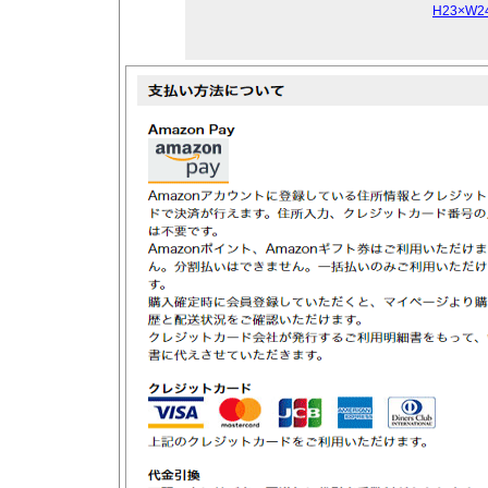
H23×W2