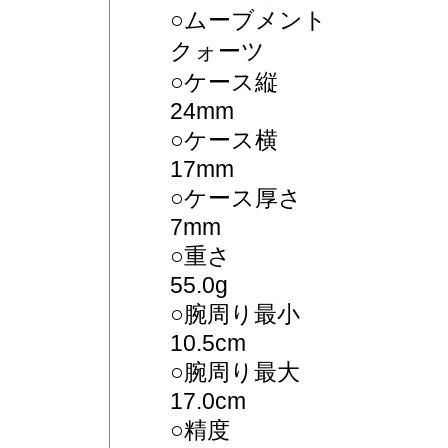
○ムーブメント
クォーツ
○ケース縦
24mm
○ケース横
17mm
○ケース厚さ
7mm
○重さ
55.0g
○腕周り最小
10.5cm
○腕周り最大
17.0cm
○精度