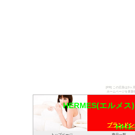
[PR] この広告は
ホームページを更新
HERMES(エルメス
ブランドシ
HH1.
トップページ
商品一覧