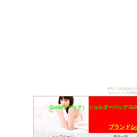
[PR] この広告は
ホームページを更新
Gucci（グッチ） ショルダーバッグ GUCC
ブランドシ
H2
トップページ
商品一覧